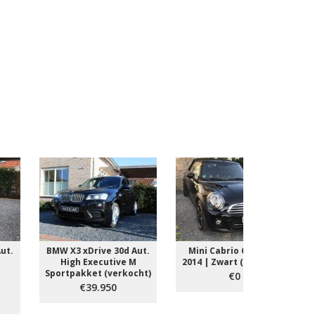
MW X3 xDrive 30d Aut.
Mini Cabrio Cooper |
Peugeot e
High Executive M
2014 | Zwart (verkocht)
Kwh, |Leer
portpakket (verkocht)
eigen
€0
€39.950
€1