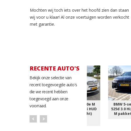
Mochten wij toch iets over het hoofd zien dan staan
wij voor u klaar! Al onze voertuigen worden verkocht
met garantie.
RECENTE AUTO'S
Bekijk onze selectie van
recent toegevoegde auto's
die we recent hebben
toegevoegd aan onze
riolet 1.4
BMW X5 XDrive40e M
BMW 5-serie Touring
voorraad.
 S-line Led
Sportpakket Navi HUD
525d 3.0 High Executiv
al Navi+
SV RFK(verkocht)
M pakket(verkocht)
cht)
€45.500
950