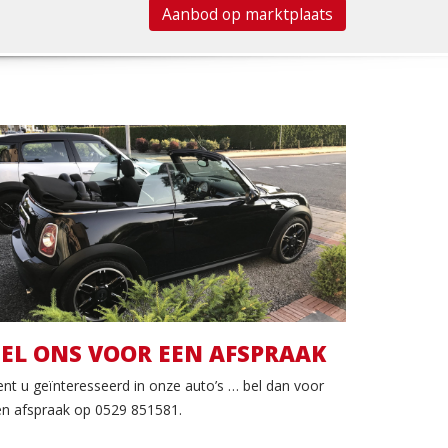
Aanbod op marktplaats
Bel ons voor een
afspraak
EL ONS VOOR EEN AFSPRAAK
nt u geïnteresseerd in onze auto’s … bel dan voor
n afspraak op 0529 851581.