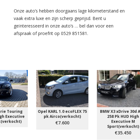
Onze auto’s hebben doorgaans lage kilometerstand en
vaak extra luxe en zijn scherp geprijsd. Bent u
geïnteresseerd in onze auto’s … bel dan voor een
afspraak of proefrit op 0529 851581.
Opel KARL 1.0 ecoFLEX 75
BMW X3 xDrive 30d Aut.
B
e
pk Airco(verkocht)
258 Pk HUD High
Executive M
S
€7.600
Sport(verkocht)
€35.450