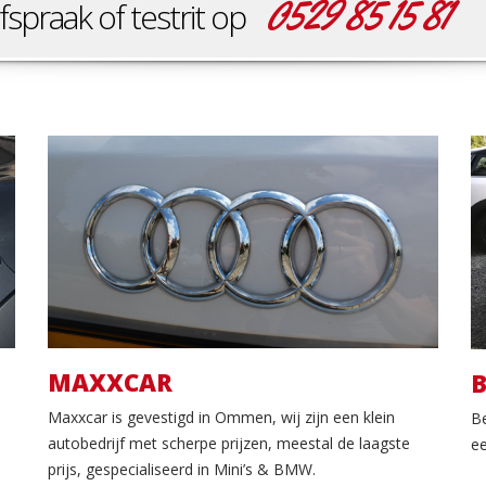
0529 85 15 81
fspraak of testrit op
Maxxcar
MAXXCAR
B
Maxxcar is gevestigd in Ommen, wij zijn een klein
Be
autobedrijf met scherpe prijzen, meestal de laagste
ee
prijs, gespecialiseerd in Mini’s & BMW.